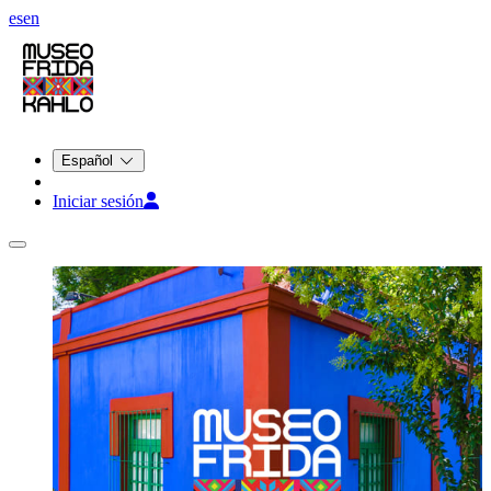
es
en
Español
Iniciar sesión