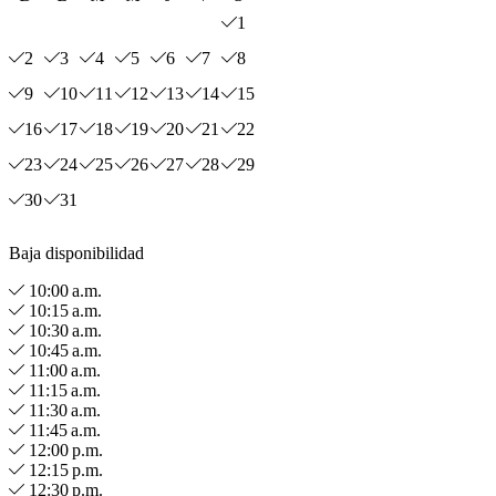
1
2
3
4
5
6
7
8
9
10
11
12
13
14
15
16
17
18
19
20
21
22
23
24
25
26
27
28
29
30
31
Baja disponibilidad
10:00 a.m.
10:15 a.m.
10:30 a.m.
10:45 a.m.
11:00 a.m.
11:15 a.m.
11:30 a.m.
11:45 a.m.
12:00 p.m.
12:15 p.m.
12:30 p.m.