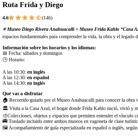
Ruta Frida y Diego
4.6
(146)
⭐ Museo Diego Rivera Anahuacalli + Museo Frida Kahlo “Casa A
espacios fundamentales para comprender la vida, la obra y el legado d
Información sobre los horarios y los idiomas:
📅 Fecha: sábados y domingos
🕒 Horario:
A las 10:30:
en inglés
A las 12:30:
en español
A las 14:30:
en inglés
Qué vas a disfrutar
🏠 Recorrido guiado por el Museo Anahuacalli para conocer la obra vi
🏛️ Visita a la Casa Azul, el hogar donde Frida Kahlo nació, vivió y m
🎨Colecciones, objetos y espacios que permiten entender el vínculo cr
🚎 Traslado incluido entre ambos museos en vagoneta de clase turístic
🖼️ Acompañamiento de guía especializada en español o inglés, según 