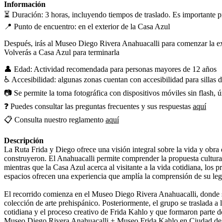
Información
⏳ Duración: 3 horas, incluyendo tiempos de traslado. Es importante p
📍 Punto de encuentro: en el exterior de la Casa Azul
Después, irás al Museo Diego Rivera Anahuacalli para comenzar la e
Volverás a Casa Azul para terminarla
👤 Edad: Actividad recomendada para personas mayores de 12 años
♿ Accesibilidad: algunas zonas cuentan con accesibilidad para sillas 
📷 Se permite la toma fotográfica con dispositivos móviles sin flash,
❓ Puedes consultar las preguntas frecuentes y sus respuestas
aquí
📋 Consulta nuestro reglamento
aquí
Descripción
La Ruta Frida y Diego ofrece una visión integral sobre la vida y obra 
construyeron. El Anahuacalli permite comprender la propuesta cultural
mientras que la Casa Azul acerca al visitante a la vida cotidiana, los 
espacios ofrecen una experiencia que amplía la comprensión de su legad
El recorrido comienza en el Museo Diego Rivera Anahuacalli, donde se
colección de arte prehispánico. Posteriormente, el grupo se traslada a
cotidiana y el proceso creativo de Frida Kahlo y que formaron parte d
Museo Diego Rivera Anahuacalli + Museo Frida Kahlo en Ciudad d