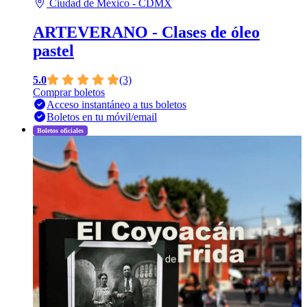
Ciudad de México - CDMX
ARTEVERANO - Clases de óleo
pastel
5.0
(3)
Comprar boletos
Acceso instantáneo a tus boletos
Boletos en tu móvil/email
Boletos oficiales