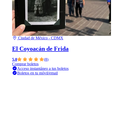
Ciudad de México - CDMX
El Coyoacán de Frida
5.0
(8)
Comprar boletos
Acceso instantáneo a tus boletos
Boletos en tu móvil/email