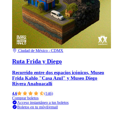
Ciudad de México - CDMX
Ruta Frida y Diego
Recorrido entre dos espacios icónicos, Museo
Frida Kahlo "Casa Azul" y Museo Diego
Rivera Anahuacalli
4.6
(146)
Comprar boletos
Acceso instantáneo a tus boletos
Boletos en tu móvil/email